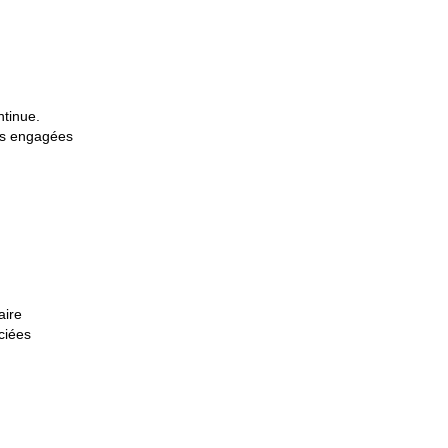
tinue.
ons engagées
aire
ciées