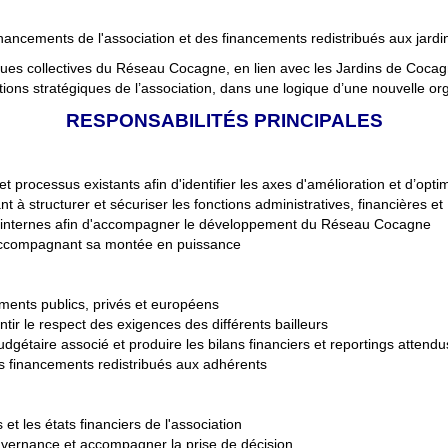
 financements de l'association et des financements redistribués aux jardi
es collectives du Réseau Cocagne, en lien avec les Jardins de Cocagn
entations stratégiques de l’association, dans une logique d’une nouvelle
RESPONSABILIT
ÉS PRINCIPALES
et processus existants afin d'identifier les axes d'amélioration et d’optim
nt à structurer et sécuriser les fonctions administratives, financières e
res internes afin d'accompagner le développement du Réseau Cocagne
n accompagnant sa montée en puissance
ncements publics, privés et européens
tir le respect des exigences des différents bailleurs
udgétaire associé et produire les bilans financiers et reportings attendu
s financements redistribués aux adhérents
 et les états financiers de l'association
ouvernance et accompagner la prise de décision